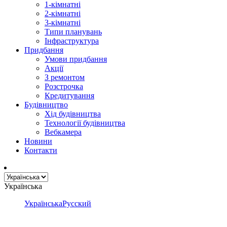
1-кімнатні
2-кімнатні
3-кімнатні
Типи планувань
Інфраструктура
Придбання
Умови придбання
Акції
З ремонтом
Розстрочка
Кредитування
Будівництво
Хід будівництва
Технології будівництва
Вебкамера
Новини
Контакти
Українська
Українська
Русский