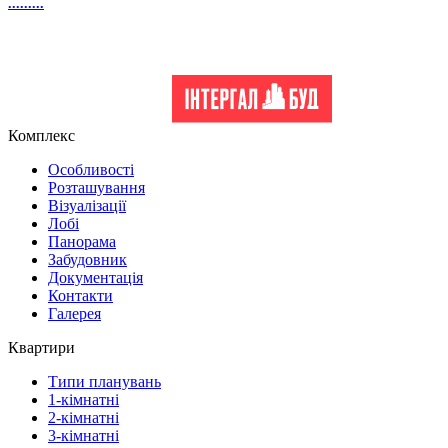
.........
Комплекс
Особливості
Розташування
Візуалізації
Лобі
Панорама
Забудовник
Документація
Контакти
Галерея
Квартири
Типи планувань
1-кімнатні
2-кімнатні
3-кімнатні