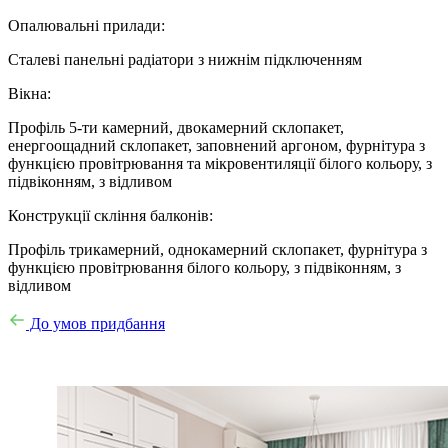
Опалювальні прилади:
Сталеві панельні радіатори з нижнім підключенням
Вікна:
Профіль 5-ти камерний, двокамерний склопакет,
енергоощадний склопакет, заповнений аргоном, фурнітура з
функцією провітрювання та мікровентиляції білого кольору, з
підвіконням, з відливом
Конструкції скління балконів:
Профіль трикамерний, однокамерний склопакет, фурнітура з
функцією провітрювання білого кольору, з підвіконням, з
відливом
До умов придбання