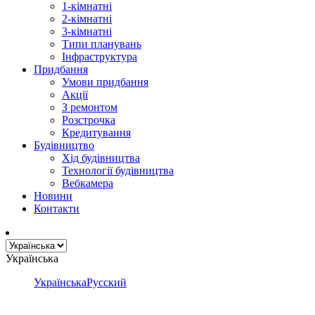
1-кімнатні
2-кімнатні
3-кімнатні
Типи планувань
Інфраструктура
Придбання
Умови придбання
Акції
З ремонтом
Розстрочка
Кредитування
Будівництво
Хід будівництва
Технології будівництва
Вебкамера
Новини
Контакти
Українська
Українська
Русский