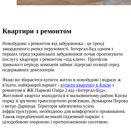
Квартири з ремонтом
Новобудови з ремонтом від забудовника - це тренд
закордонного ринку нерухомості. Інтергал-Буд одним з
перших серед українських забудовників почав пропонувати
послугу квартири з ремонтом «під ключ». Протягом
тривалого періоду компанія займає лідерські позиції серед
недержавних девелоперів.
Якщо ви збираєтеся купити житло в новобудові і відразу ж
в'їхати, найкращий варіант -
купити квартиру в Києві
з
ремонтом в ЖК Паркові Озера 2 від «Інтергал-Буд».
Житловий квартал знаходиться в мальовничому районі Києва
поряд зі зручною транспортною розв'язкою, бульваром Перова
і метро Дарниця. Територія забезпечена усією
інфраструктурою, необхідною для комфортного проживання.
Також передбачений великий підземний паркінг з
цілодобовою охороною і протипожежною системою.