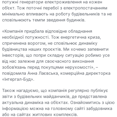
потужні генератори електроживлення на кожен
об’єкт. Тож поточні перебої з електропостачанням
мінімально впливають на роботу будівельників та не
сповільнюють темпи зведення будинків.
«Компанія придбала відповідне обладнання
необхідної потужності. Тож енергетична криза,
спричинена ворогом, не сповільнює динаміку
будівництва наших проєктів. Ми хочемо запевнити
інвесторів, що попри складну ситуацію робимо усе
від нас залежне для своєчасного виконання
зобов’язань перед покупцями нерухомості», –
повідомила Анна Лаєвська, комерційна директорка
«Інтергал-Буд».
Також нагадуємо, що компанія регулярно публікує
звіти з будівельних майданчиків, де представлена
актуальна динаміка на об’єктах. Ознайомитись з цією
інформацією можна на головному сайті забудовника
або на сайтах житлових комплексів.