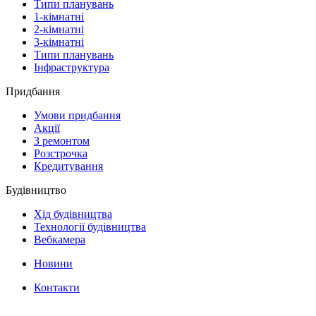
Типи планувань
1-кімнатні
2-кімнатні
3-кімнатні
Типи планувань
Інфраструктура
Придбання
Умови придбання
Акції
З ремонтом
Розстрочка
Кредитування
Будівництво
Хід будівництва
Технології будівництва
Вебкамера
Новини
Контакти