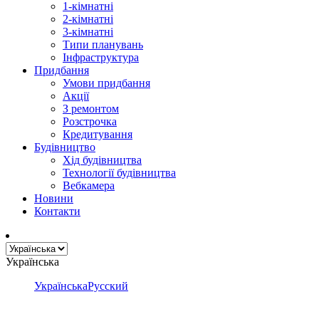
1-кімнатні
2-кімнатні
3-кімнатні
Типи планувань
Інфраструктура
Придбання
Умови придбання
Акції
З ремонтом
Розстрочка
Кредитування
Будівництво
Хід будівництва
Технології будівництва
Вебкамера
Новини
Контакти
Українська
Українська
Русский