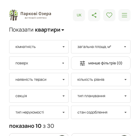
UK
Показати
квартири
кімнатність
загальна площа, м²
менше фільтрів (0)
поверх
наявність тераси
кількість рівнів
секція
тип планування
тип нерухомості
cтан оздоблення
показано 10
з 30