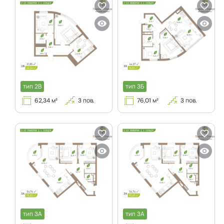
тип
2В
тип
3Б
62,34
м²
3
пов.
76,01
м²
3
пов.
тип
3А
тип
3А